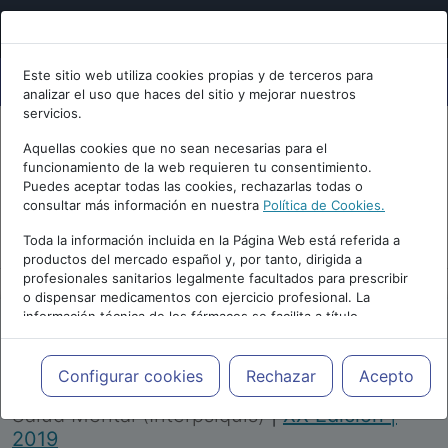
Este sitio web utiliza cookies propias y de terceros para
analizar el uso que haces del sitio y mejorar nuestros
servicios.
Aquellas cookies que no sean necesarias para el
funcionamiento de la web requieren tu consentimiento.
Puedes aceptar todas las cookies, rechazarlas todas o
consultar más información en nuestra
Política de Cookies.
PUBLICIDAD
Toda la información incluida en la Página Web está referida a
productos del mercado español y, por tanto, dirigida a
profesionales sanitarios legalmente facultados para prescribir
o dispensar medicamentos con ejercicio profesional. La
información técnica de los fármacos se facilita a título
meramente informativo, siendo responsabilidad de los
profesionales facultados prescribir medicamentos y decidir, en
Repositorio de Artículos
|
Congreso Virtual
cada caso concreto, el tratamiento más adecuado a las
Configurar cookies
Rechazar
Acepto
Internacional de Psiquiatría, Psicología y
necesidades del paciente.
Salud Mental (Interpsiquis)
|
XX Edición |
2019