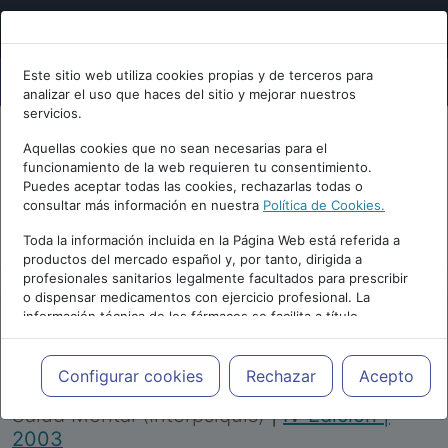
Este sitio web utiliza cookies propias y de terceros para
analizar el uso que haces del sitio y mejorar nuestros
servicios.
Aquellas cookies que no sean necesarias para el
funcionamiento de la web requieren tu consentimiento.
Puedes aceptar todas las cookies, rechazarlas todas o
consultar más información en nuestra
Política de Cookies.
PUBLICIDAD
Toda la información incluida en la Página Web está referida a
productos del mercado español y, por tanto, dirigida a
profesionales sanitarios legalmente facultados para prescribir
o dispensar medicamentos con ejercicio profesional. La
información técnica de los fármacos se facilita a título
meramente informativo, siendo responsabilidad de los
profesionales facultados prescribir medicamentos y decidir, en
Repositorio de Artículos
|
Congreso Virtual
cada caso concreto, el tratamiento más adecuado a las
Configurar cookies
Rechazar
Acepto
Internacional de Psiquiatría, Psicología y
necesidades del paciente.
Salud Mental (Interpsiquis)
|
IV Edición |
2003