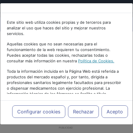
Este sitio web utiliza cookies propias y de terceros para
analizar el uso que haces del sitio y mejorar nuestros
servicios.
Aquellas cookies que no sean necesarias para el
funcionamiento de la web requieren tu consentimiento.
Puedes aceptar todas las cookies, rechazarlas todas o
consultar más información en nuestra
Política de Cookies.
Toda la información incluida en la Página Web está referida a
productos del mercado español y, por tanto, dirigida a
profesionales sanitarios legalmente facultados para prescribir
o dispensar medicamentos con ejercicio profesional. La
información técnica de los fármacos se facilita a título
meramente informativo, siendo responsabilidad de los
profesionales facultados prescribir medicamentos y decidir, en
cada caso concreto, el tratamiento más adecuado a las
Configurar cookies
Rechazar
Acepto
necesidades del paciente.
PUBLICIDAD