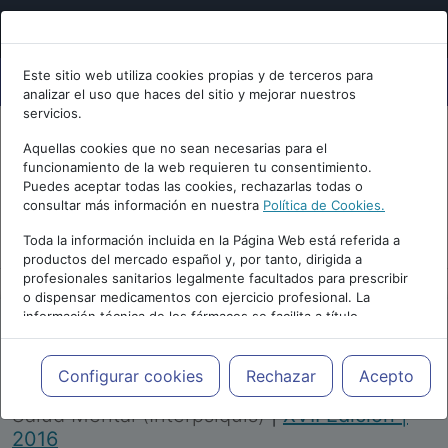
Este sitio web utiliza cookies propias y de terceros para
analizar el uso que haces del sitio y mejorar nuestros
servicios.
Aquellas cookies que no sean necesarias para el
funcionamiento de la web requieren tu consentimiento.
Puedes aceptar todas las cookies, rechazarlas todas o
consultar más información en nuestra
Política de Cookies.
PUBLICIDAD
Toda la información incluida en la Página Web está referida a
productos del mercado español y, por tanto, dirigida a
profesionales sanitarios legalmente facultados para prescribir
o dispensar medicamentos con ejercicio profesional. La
información técnica de los fármacos se facilita a título
meramente informativo, siendo responsabilidad de los
profesionales facultados prescribir medicamentos y decidir, en
Repositorio de Artículos
|
Congreso Virtual
cada caso concreto, el tratamiento más adecuado a las
Configurar cookies
Rechazar
Acepto
Internacional de Psiquiatría, Psicología y
necesidades del paciente.
Salud Mental (Interpsiquis)
|
XVII Edición |
2016