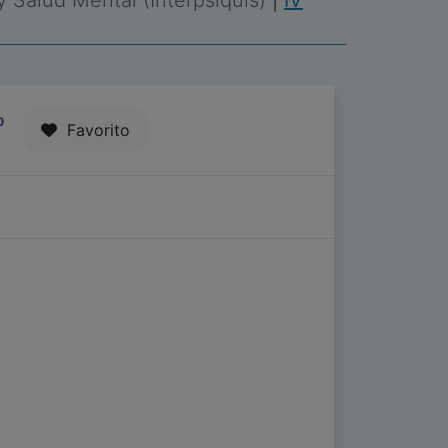
 y Salud Mental (Interpsiquis)
|
IV
0
Favorito