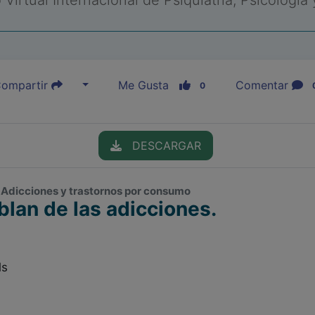
Virtual Internacional de Psiquiatría, Psicología
ompartir
Me Gusta
Comentar
0
DESCARGAR
, Adicciones y trastornos por consumo
lan de las adicciones.
ls