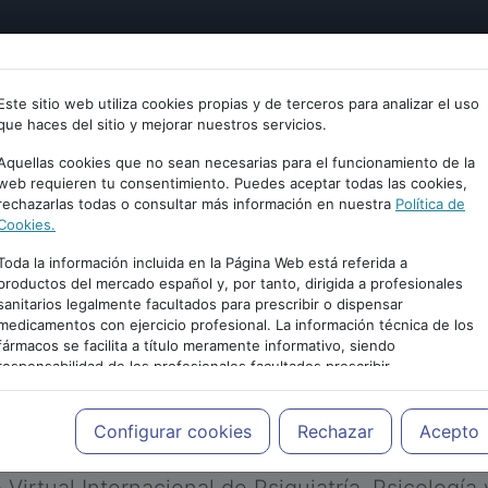
tría
Psicología
Neurociencia
Bienestar
Congreso
Este sitio web utiliza cookies propias y de terceros para analizar el uso
que haces del sitio y mejorar nuestros servicios.
Aquellas cookies que no sean necesarias para el funcionamiento de la
web requieren tu consentimiento. Puedes aceptar todas las cookies,
rechazarlas todas o consultar más información en nuestra
Política de
Cookies.
Toda la información incluida en la Página Web está referida a
productos del mercado español y, por tanto, dirigida a profesionales
sanitarios legalmente facultados para prescribir o dispensar
medicamentos con ejercicio profesional. La información técnica de los
PUBLICIDAD
fármacos se facilita a título meramente informativo, siendo
responsabilidad de los profesionales facultados prescribir
medicamentos y decidir, en cada caso concreto, el tratamiento más
adecuado a las necesidades del paciente.
Configurar cookies
Rechazar
Acepto