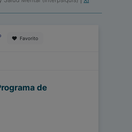
 y Salud Mental (Interpsiquis)
|
XI
0
Favorito
 Programa de