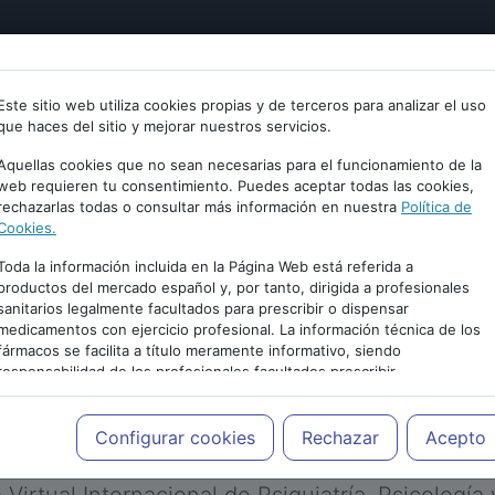
tría
Psicología
Neurociencia
Bienestar
Congreso
Este sitio web utiliza cookies propias y de terceros para analizar el uso
que haces del sitio y mejorar nuestros servicios.
Aquellas cookies que no sean necesarias para el funcionamiento de la
web requieren tu consentimiento. Puedes aceptar todas las cookies,
rechazarlas todas o consultar más información en nuestra
Política de
Cookies.
Toda la información incluida en la Página Web está referida a
productos del mercado español y, por tanto, dirigida a profesionales
sanitarios legalmente facultados para prescribir o dispensar
medicamentos con ejercicio profesional. La información técnica de los
PUBLICIDAD
fármacos se facilita a título meramente informativo, siendo
responsabilidad de los profesionales facultados prescribir
medicamentos y decidir, en cada caso concreto, el tratamiento más
adecuado a las necesidades del paciente.
Configurar cookies
Rechazar
Acepto