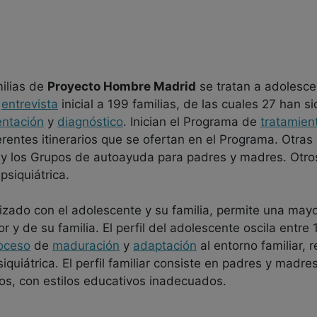
ilias de
Proyecto Hombre Madrid
se tratan a adolesce
n
entrevista
inicial a 199 familias, de las cuales 27 han s
entación
y
diagnóstico
. Inician el Programa de
tratamien
erentes itinerarios que se ofertan en el Programa. Otra
 los Grupos de autoayuda para padres y madres. Otros
psiquiátrica.
alizado con el adolescente y su familia, permite una ma
 y de su familia. El perfil del adolescente oscila entre
oceso
de
maduración
y
adaptación
al entorno familiar, r
iquiátrica. El perfil familiar consiste en padres y madr
s, con estilos educativos inadecuados.