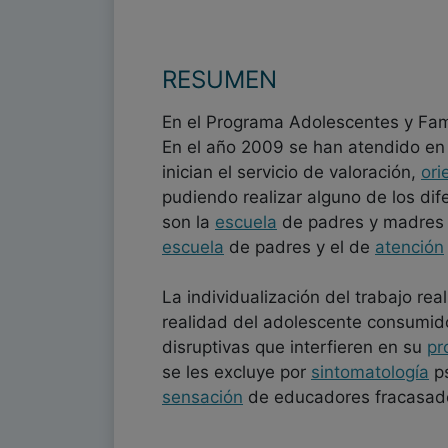
RESUMEN
En el Programa Adolescentes y Fam
En el año 2009 se han atendido e
inician el servicio de valoración,
ori
pudiendo realizar alguno de los dif
son la
escuela
de padres y madres y
escuela
de padres y el de
atención
La individualización del trabajo re
realidad del adolescente consumidor
disruptivas que interfieren en su
pr
se les excluye por
sintomatología
ps
sensación
de educadores fracasado