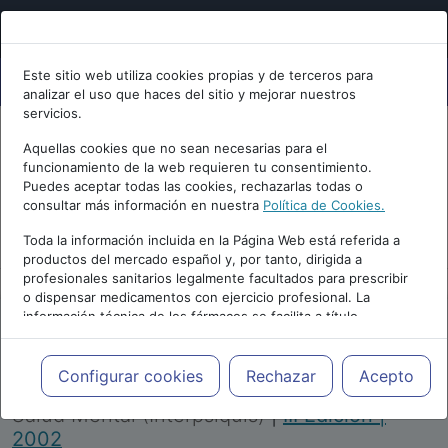
Este sitio web utiliza cookies propias y de terceros para
analizar el uso que haces del sitio y mejorar nuestros
servicios.
Aquellas cookies que no sean necesarias para el
funcionamiento de la web requieren tu consentimiento.
Puedes aceptar todas las cookies, rechazarlas todas o
consultar más información en nuestra
Política de Cookies.
PUBLICIDAD
Toda la información incluida en la Página Web está referida a
productos del mercado español y, por tanto, dirigida a
profesionales sanitarios legalmente facultados para prescribir
o dispensar medicamentos con ejercicio profesional. La
información técnica de los fármacos se facilita a título
meramente informativo, siendo responsabilidad de los
profesionales facultados prescribir medicamentos y decidir, en
Repositorio de Artículos
|
Congreso Virtual
cada caso concreto, el tratamiento más adecuado a las
Configurar cookies
Rechazar
Acepto
Internacional de Psiquiatría, Psicología y
necesidades del paciente.
Salud Mental (Interpsiquis)
|
III Edición |
2002