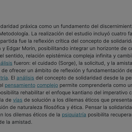
olidaridad práxica como un fundamento del discernimiento
 Metodología. La realización del estudio incluyó cuatro f
e partida fue la reflexión crítica del concepto de solida
 Edgar Morin, posibilitando integrar un horizonte de c
l sentido, relación epistémica compleja infinita y camb
álisis
fueron: el cuidado (Sorge), la solicitud, y la amis
 de ofrecer un ámbito de reflexión y fundamentación de 
tría
. El
análisis
del concepto de solidaridad desde la pe
 el
pensamiento
complejo
permite comprenderla como un
osibilita rehabilitar el enfoque kantiano del imperativo 
eda de
vías
de solución a los dilemas éticos que presenta 
ón de naturaleza filosófica y ética. Pensar la solidarid
en los dilemas éticos de la
psiquiatría
posibilita recupera
 de la amistad.