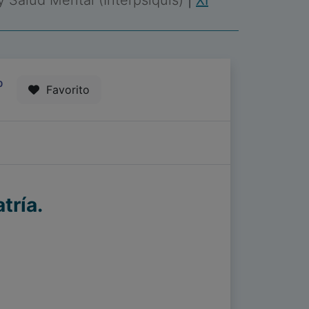
 y Salud Mental (Interpsiquis)
|
XI
0
Favorito
tría.