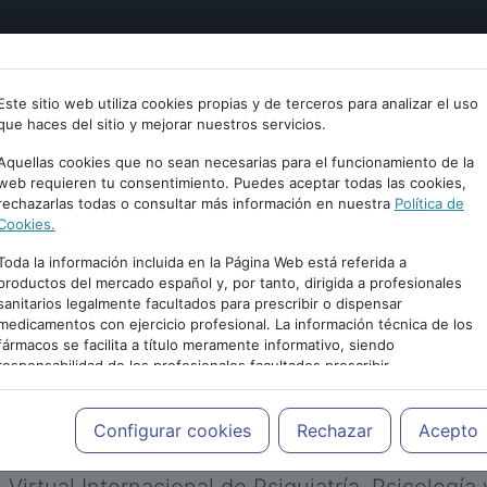
tría
Psicología
Neurociencia
Bienestar
Congreso
Este sitio web utiliza cookies propias y de terceros para analizar el uso
que haces del sitio y mejorar nuestros servicios.
Aquellas cookies que no sean necesarias para el funcionamiento de la
web requieren tu consentimiento. Puedes aceptar todas las cookies,
rechazarlas todas o consultar más información en nuestra
Política de
Cookies.
Toda la información incluida en la Página Web está referida a
productos del mercado español y, por tanto, dirigida a profesionales
sanitarios legalmente facultados para prescribir o dispensar
medicamentos con ejercicio profesional. La información técnica de los
PUBLICIDAD
fármacos se facilita a título meramente informativo, siendo
responsabilidad de los profesionales facultados prescribir
medicamentos y decidir, en cada caso concreto, el tratamiento más
adecuado a las necesidades del paciente.
Configurar cookies
Rechazar
Acepto