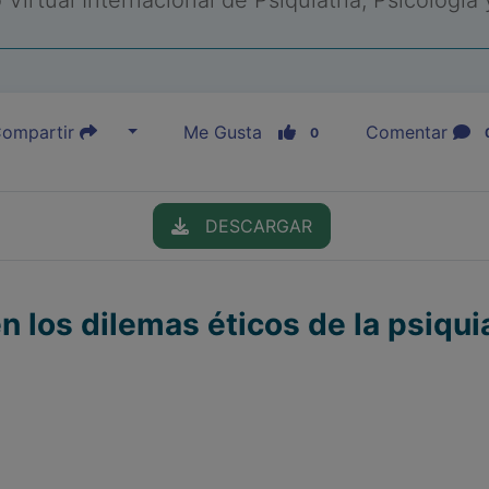
Virtual Internacional de Psiquiatría, Psicología
ompartir
Me Gusta
Comentar
0
DESCARGAR
n los dilemas éticos de la psiquia