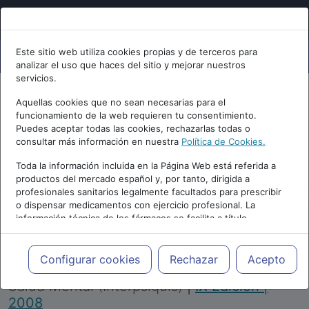
Este sitio web utiliza cookies propias y de terceros para
analizar el uso que haces del sitio y mejorar nuestros
servicios.
Aquellas cookies que no sean necesarias para el
funcionamiento de la web requieren tu consentimiento.
Puedes aceptar todas las cookies, rechazarlas todas o
consultar más información en nuestra
Política de Cookies.
PUBLICIDAD
Toda la información incluida en la Página Web está referida a
productos del mercado español y, por tanto, dirigida a
profesionales sanitarios legalmente facultados para prescribir
o dispensar medicamentos con ejercicio profesional. La
información técnica de los fármacos se facilita a título
meramente informativo, siendo responsabilidad de los
profesionales facultados prescribir medicamentos y decidir, en
Repositorio de Artículos
|
Congreso Virtual
cada caso concreto, el tratamiento más adecuado a las
Configurar cookies
Rechazar
Acepto
Internacional de Psiquiatría, Psicología y
necesidades del paciente.
Salud Mental (Interpsiquis)
|
IX Edición |
2008