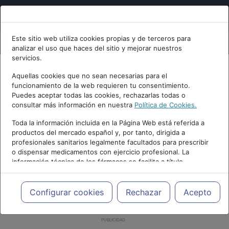
Este sitio web utiliza cookies propias y de terceros para
analizar el uso que haces del sitio y mejorar nuestros
servicios.
Aquellas cookies que no sean necesarias para el
funcionamiento de la web requieren tu consentimiento.
Puedes aceptar todas las cookies, rechazarlas todas o
consultar más información en nuestra
Política de Cookies.
Toda la información incluida en la Página Web está referida a
productos del mercado español y, por tanto, dirigida a
profesionales sanitarios legalmente facultados para prescribir
o dispensar medicamentos con ejercicio profesional. La
información técnica de los fármacos se facilita a título
meramente informativo, siendo responsabilidad de los
profesionales facultados prescribir medicamentos y decidir, en
cada caso concreto, el tratamiento más adecuado a las
Configurar cookies
Rechazar
Acepto
necesidades del paciente.
PUBLICIDAD