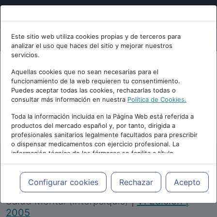
Este sitio web utiliza cookies propias y de terceros para
analizar el uso que haces del sitio y mejorar nuestros
servicios.
Aquellas cookies que no sean necesarias para el
funcionamiento de la web requieren tu consentimiento.
Puedes aceptar todas las cookies, rechazarlas todas o
consultar más información en nuestra
Política de Cookies.
PUBLICIDAD
Toda la información incluida en la Página Web está referida a
productos del mercado español y, por tanto, dirigida a
profesionales sanitarios legalmente facultados para prescribir
o dispensar medicamentos con ejercicio profesional. La
información técnica de los fármacos se facilita a título
meramente informativo, siendo responsabilidad de los
profesionales facultados prescribir medicamentos y decidir, en
Repositorio de Artículos
|
Congreso Virtual
cada caso concreto, el tratamiento más adecuado a las
Configurar cookies
Rechazar
Acepto
Internacional de Psiquiatría, Psicología y
necesidades del paciente.
Salud Mental (Interpsiquis)
|
VI Edición |
2005