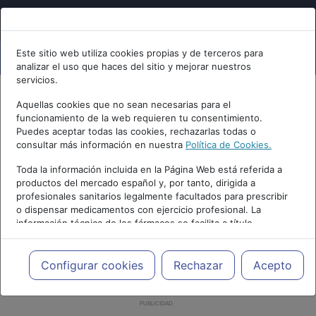
Este sitio web utiliza cookies propias y de terceros para
analizar el uso que haces del sitio y mejorar nuestros
servicios.
Aquellas cookies que no sean necesarias para el
funcionamiento de la web requieren tu consentimiento.
Puedes aceptar todas las cookies, rechazarlas todas o
consultar más información en nuestra
Política de Cookies.
Toda la información incluida en la Página Web está referida a
productos del mercado español y, por tanto, dirigida a
profesionales sanitarios legalmente facultados para prescribir
o dispensar medicamentos con ejercicio profesional. La
información técnica de los fármacos se facilita a título
meramente informativo, siendo responsabilidad de los
profesionales facultados prescribir medicamentos y decidir, en
cada caso concreto, el tratamiento más adecuado a las
Configurar cookies
Rechazar
Acepto
necesidades del paciente.
PUBLICIDAD