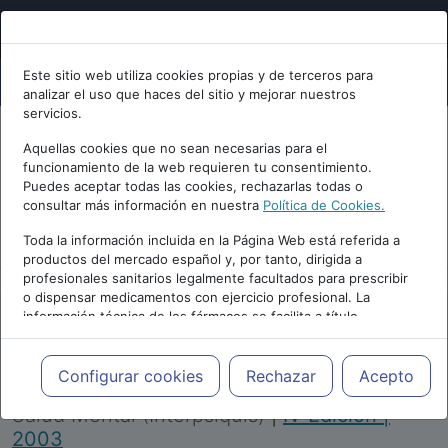
Este sitio web utiliza cookies propias y de terceros para
analizar el uso que haces del sitio y mejorar nuestros
servicios.
Aquellas cookies que no sean necesarias para el
funcionamiento de la web requieren tu consentimiento.
Puedes aceptar todas las cookies, rechazarlas todas o
consultar más información en nuestra
Política de Cookies.
PUBLICIDAD
Toda la información incluida en la Página Web está referida a
productos del mercado español y, por tanto, dirigida a
profesionales sanitarios legalmente facultados para prescribir
o dispensar medicamentos con ejercicio profesional. La
información técnica de los fármacos se facilita a título
meramente informativo, siendo responsabilidad de los
profesionales facultados prescribir medicamentos y decidir, en
Repositorio de Artículos
|
Congreso Virtual
cada caso concreto, el tratamiento más adecuado a las
Configurar cookies
Rechazar
Acepto
Internacional de Psiquiatría, Psicología y
necesidades del paciente.
Salud Mental (Interpsiquis)
|
IV Edición |
2003