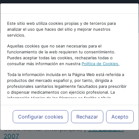
Este sitio web utiliza cookies propias y de terceros para
analizar el uso que haces del sitio y mejorar nuestros
servicios.
Aquellas cookies que no sean necesarias para el
funcionamiento de la web requieren tu consentimiento.
Puedes aceptar todas las cookies, rechazarlas todas o
consultar más información en nuestra
Política de Cookies.
PUBLICIDAD
Toda la información incluida en la Página Web está referida a
productos del mercado español y, por tanto, dirigida a
profesionales sanitarios legalmente facultados para prescribir
o dispensar medicamentos con ejercicio profesional. La
información técnica de los fármacos se facilita a título
meramente informativo, siendo responsabilidad de los
profesionales facultados prescribir medicamentos y decidir, en
Repositorio de Artículos
|
Congreso Virtual
cada caso concreto, el tratamiento más adecuado a las
Configurar cookies
Rechazar
Acepto
Internacional de Psiquiatría, Psicología y
necesidades del paciente.
Salud Mental (Interpsiquis)
|
VIII Edición |
2007