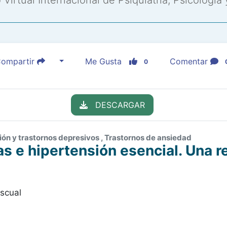
Virtual Internacional de Psiquiatría, Psicología
ompartir
Me Gusta
Comentar
0
DESCARGAR
sión y trastornos depresivos , Trastornos de ansiedad
s e hipertensión esencial. Una re
ascual