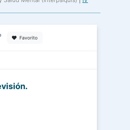
 y Salud Mental (Interpsiquis)
|
IV
0
Favorito
visión.