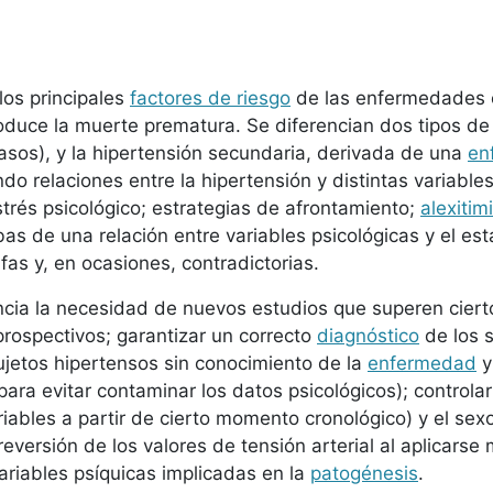
los principales
factores de riesgo
de las enfermedades c
duce la muerte prematura. Se diferencian dos tipos de h
asos), y la hipertensión secundaria, derivada de una
en
o relaciones entre la hipertensión y distintas variables
trés psicológico; estrategias de afrontamiento;
alexitim
as de una relación entre variables psicológicas y el est
as y, en ocasiones, contradictorias.
encia la necesidad de nuevos estudios que superen cierto
 prospectivos; garantizar un correcto
diagnóstico
de los 
ujetos hipertensos sin conocimiento de la
enfermedad
y
ra evitar contaminar los datos psicológicos); controlar 
ariables a partir de cierto momento cronológico) y el s
reversión de los valores de tensión arterial al aplicarse
ariables psíquicas implicadas en la
patogénesis
.