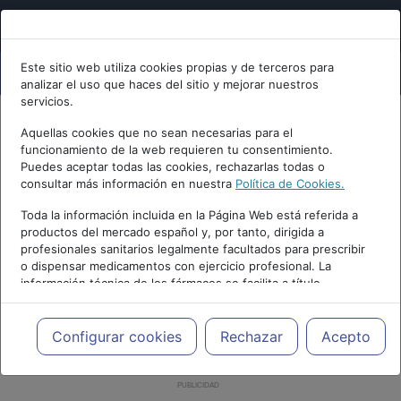
Este sitio web utiliza cookies propias y de terceros para
analizar el uso que haces del sitio y mejorar nuestros
servicios.
Aquellas cookies que no sean necesarias para el
funcionamiento de la web requieren tu consentimiento.
Puedes aceptar todas las cookies, rechazarlas todas o
consultar más información en nuestra
Política de Cookies.
Toda la información incluida en la Página Web está referida a
productos del mercado español y, por tanto, dirigida a
profesionales sanitarios legalmente facultados para prescribir
o dispensar medicamentos con ejercicio profesional. La
información técnica de los fármacos se facilita a título
meramente informativo, siendo responsabilidad de los
profesionales facultados prescribir medicamentos y decidir, en
cada caso concreto, el tratamiento más adecuado a las
Configurar cookies
Rechazar
Acepto
necesidades del paciente.
PUBLICIDAD