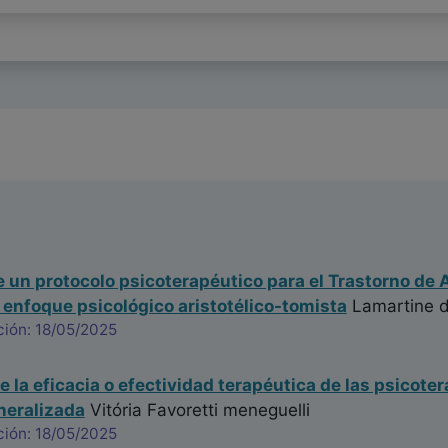
 un protocolo psicoterapéutico para el Trastorno de
 enfoque psicológico aristotélico-tomista
Lamartine d
ción: 18/05/2025
 la eficacia o efectividad terapéutica de las psicoter
neralizada
Vitória Favoretti meneguelli
ción: 18/05/2025