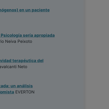
inógenos) en un paciente
 Psicología sería apropiada
io Neiva Peixoto
ividad terapéutica del
valcanti Neto
zada: un análisis
Tomista
EVERTON