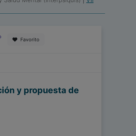
 y Salud Mental (Interpsiquis)
|
VII
0
Favorito
ción y propuesta de