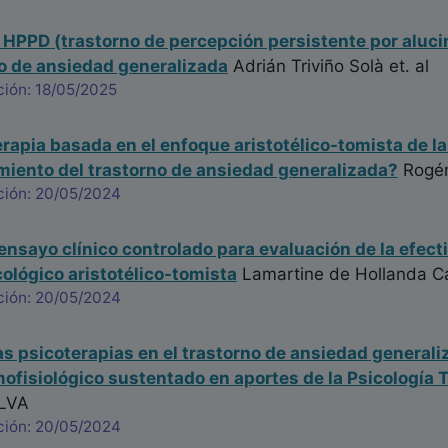
HPPD (trastorno de percepción persistente por aluc
o de ansiedad generalizada
Adrián Triviño Solà
et. al
ción: 18/05/2025
rapia basada en el enfoque aristotélico-tomista de la
amiento del trastorno de ansiedad generalizada?
Rogér
ción: 20/05/2024
ensayo clínico controlado para evaluación de la efect
ológico aristotélico-tomista
Lamartine de Hollanda Ca
ción: 20/05/2024
las psicoterapias en el trastorno de ansiedad generali
fisiológico sustentado en aportes de la Psicología 
LVA
ción: 20/05/2024