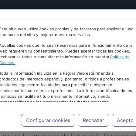
tría
Psicología
Neurociencia
Bienestar
Congreso
Este sitio web utiliza cookies propias y de terceros para analizar el uso
que haces del sitio y mejorar nuestros servicios.
Aquellas cookies que no sean necesarias para el funcionamiento de la
web requieren tu consentimiento. Puedes aceptar todas las cookies,
rechazarlas todas o consultar más información en nuestra
Política de
Cookies.
Toda la información incluida en la Página Web está referida a
productos del mercado español y, por tanto, dirigida a profesionales
sanitarios legalmente facultados para prescribir o dispensar
medicamentos con ejercicio profesional. La información técnica de los
PUBLICIDAD
fármacos se facilita a título meramente informativo, siendo
responsabilidad de los profesionales facultados prescribir
medicamentos y decidir, en cada caso concreto, el tratamiento más
adecuado a las necesidades del paciente.
Configurar cookies
Rechazar
Acepto