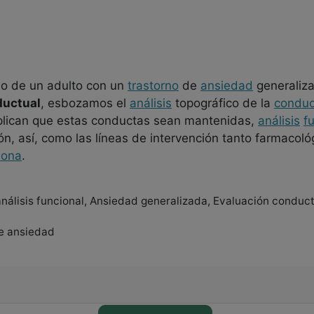
so de un adulto con un
trastorno
de
ansiedad
generaliza
ductual
, esbozamos el
análisis
topográfico de la
conduc
xplican que estas conductas sean mantenidas,
análisis
f
ión, así, como las líneas de intervención tanto farmaco
sona
.
 análisis funcional, Ansiedad generalizada, Evaluación conduc
de ansiedad