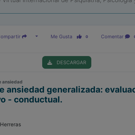
Virtual Internacional de Psiquiatría, Psicología
ompartir
Me Gusta
Comentar
0
DESCARGAR
de ansiedad
e ansiedad generalizada: evalua
vo - conductual.
Herreras