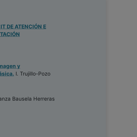
IT DE ATENCIÓN E
ITACIÓN
imagen y
ásica.
I. Trujillo-Pozo
nza Bausela Herreras