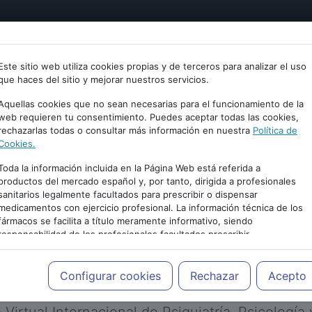
tría
Psicología
Neurociencia
Bienestar
Congreso
Este sitio web utiliza cookies propias y de terceros para analizar el uso
que haces del sitio y mejorar nuestros servicios.
Aquellas cookies que no sean necesarias para el funcionamiento de la
web requieren tu consentimiento. Puedes aceptar todas las cookies,
rechazarlas todas o consultar más información en nuestra
Política de
Cookies.
Toda la información incluida en la Página Web está referida a
productos del mercado español y, por tanto, dirigida a profesionales
sanitarios legalmente facultados para prescribir o dispensar
medicamentos con ejercicio profesional. La información técnica de los
PUBLICIDAD
fármacos se facilita a título meramente informativo, siendo
responsabilidad de los profesionales facultados prescribir
medicamentos y decidir, en cada caso concreto, el tratamiento más
adecuado a las necesidades del paciente.
Configurar cookies
Rechazar
Acepto