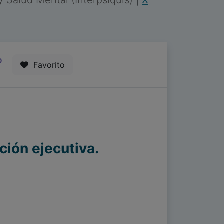
 y Salud Mental (Interpsiquis)
|
X
0
Favorito
ción ejecutiva.