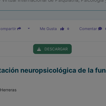
Virtual Internacional de Psiquiatría, Psicología
ompartir
Me Gusta
Comentar
0
DESCARGAR
tación neuropsicológica de la fun
Herreras