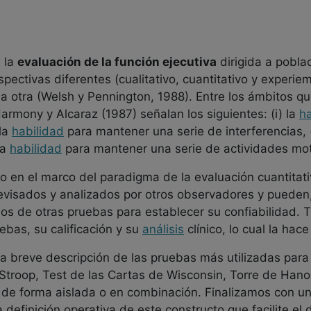
 la
evaluación de la función ejecutiva
dirigida a pobla
ectivas diferentes (cualitativo, cuantitativo y experiem
a otra (Welsh y Pennington, 1988). Entre los ámbitos que
Harmony y Alcaraz (1987) señalan los siguientes: (i) la
ha
 la
habilidad
para mantener una serie de interferencias, (i
la
habilidad
para mantener una serie de actividades mot
 en el marco del paradigma de la evaluación cuantitati
evisados y analizados por otros observadores y pueden
os de otras pruebas para establecer su confiabilidad. T
ebas, su calificación y su
análisis
clínico, lo cual la hac
reve descripción de las pruebas más utilizadas para e
 Stroop, Test de las Cartas de Wisconsin, Torre de Hano
 de forma aislada o en combinación. Finalizamos con una
definición operativa de este constructo que facilite el