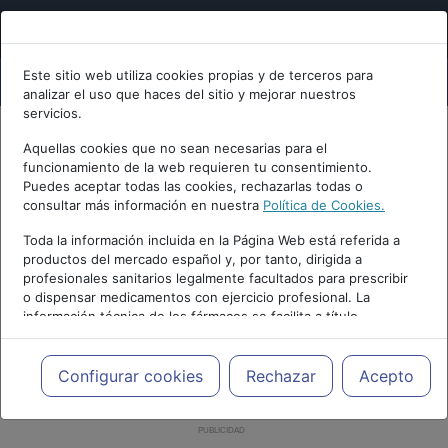
Este sitio web utiliza cookies propias y de terceros para
analizar el uso que haces del sitio y mejorar nuestros
servicios.
Aquellas cookies que no sean necesarias para el
funcionamiento de la web requieren tu consentimiento.
Puedes aceptar todas las cookies, rechazarlas todas o
consultar más información en nuestra
Política de Cookies.
Toda la información incluida en la Página Web está referida a
productos del mercado español y, por tanto, dirigida a
profesionales sanitarios legalmente facultados para prescribir
o dispensar medicamentos con ejercicio profesional. La
información técnica de los fármacos se facilita a título
meramente informativo, siendo responsabilidad de los
profesionales facultados prescribir medicamentos y decidir, en
cada caso concreto, el tratamiento más adecuado a las
Configurar cookies
Rechazar
Acepto
necesidades del paciente.
PUBLICIDAD