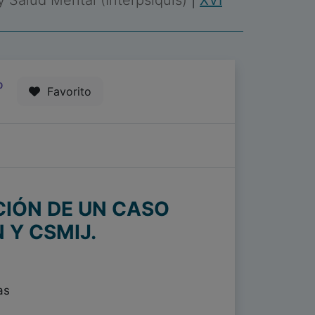
 y Salud Mental (Interpsiquis)
|
XVI
0
Favorito
CIÓN DE UN CASO
 Y CSMIJ.
as