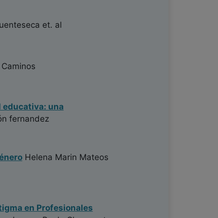
Fuenteseca
et. al
 Caminos
d educativa: una
n fernandez
género
Helena Marin Mateos
stigma en Profesionales