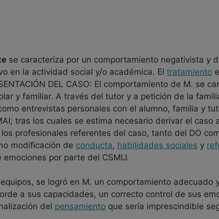
te
se caracteriza por un comportamiento negativista y d
ivo en la actividad social y/o académica. El
tratamiento
e
ESENTACIÓN DEL CASO: El comportamiento de M. se cara
lar y familiar. A través del tutor y a petición de la fami
 como entrevistas personales con el alumno, familia y t
I; tras los cuales se estima necesario derivar el caso 
los profesionales referentes del caso, tanto del DO co
omo modificación de
conducta
,
habilidades sociales
y
re
e emociones por parte del CSMIJ.
s equipos, se logró en M. un comportamiento adecuado y 
rde a sus capacidades, un correcto control de sus em
nalización del
pensamiento
que sería imprescindible se