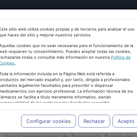
tría
Psicología
Neurociencia
Bienestar
Congreso
Este sitio web utiliza cookies propias y de terceros para analizar el uso
que haces del sitio y mejorar nuestros servicios.
Aquellas cookies que no sean necesarias para el funcionamiento de la
web requieren tu consentimiento. Puedes aceptar todas las cookies,
rechazarlas todas o consultar más información en nuestra
Política de
Cookies.
Toda la información incluida en la Página Web está referida a
productos del mercado español y, por tanto, dirigida a profesionales
sanitarios legalmente facultados para prescribir o dispensar
medicamentos con ejercicio profesional. La información técnica de los
PUBLICIDAD
fármacos se facilita a título meramente informativo, siendo
responsabilidad de los profesionales facultados prescribir
medicamentos y decidir, en cada caso concreto, el tratamiento más
adecuado a las necesidades del paciente.
Configurar cookies
Rechazar
Acepto