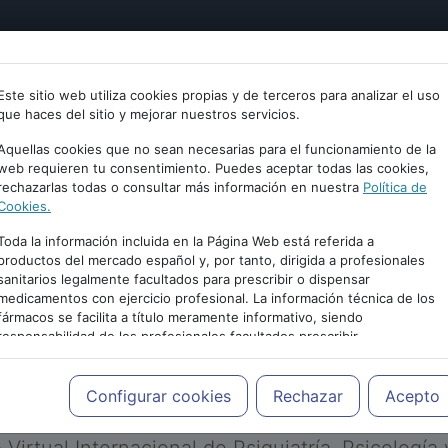
tría
Psicología
Neurociencia
Bienestar
Congreso
Este sitio web utiliza cookies propias y de terceros para analizar el uso
que haces del sitio y mejorar nuestros servicios.
Aquellas cookies que no sean necesarias para el funcionamiento de la
web requieren tu consentimiento. Puedes aceptar todas las cookies,
rechazarlas todas o consultar más información en nuestra
Política de
Cookies.
Toda la información incluida en la Página Web está referida a
productos del mercado español y, por tanto, dirigida a profesionales
sanitarios legalmente facultados para prescribir o dispensar
medicamentos con ejercicio profesional. La información técnica de los
PUBLICIDAD
fármacos se facilita a título meramente informativo, siendo
responsabilidad de los profesionales facultados prescribir
medicamentos y decidir, en cada caso concreto, el tratamiento más
adecuado a las necesidades del paciente.
Configurar cookies
Rechazar
Acepto