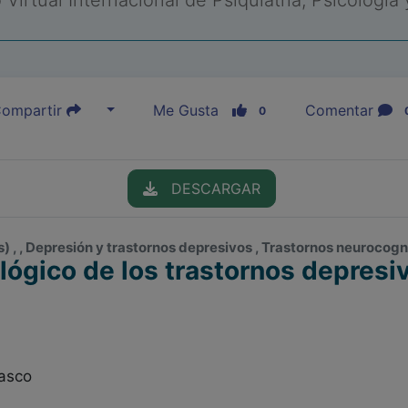
Virtual Internacional de Psiquiatría, Psicología
ompartir
Me Gusta
Comentar
0
DESCARGAR
 , , Depresión y trastornos depresivos , Trastornos neurocog
ógico de los trastornos depresiv
asco