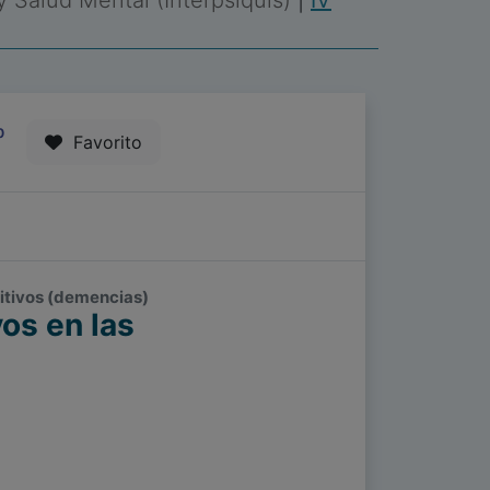
 y Salud Mental (Interpsiquis)
|
IV
0
Favorito
nitivos (demencias)
os en las