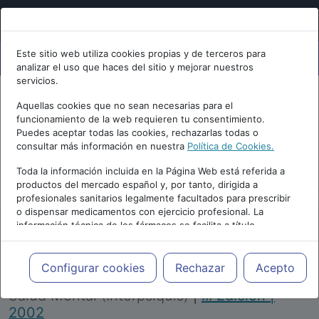
Este sitio web utiliza cookies propias y de terceros para
analizar el uso que haces del sitio y mejorar nuestros
servicios.
Aquellas cookies que no sean necesarias para el
funcionamiento de la web requieren tu consentimiento.
Puedes aceptar todas las cookies, rechazarlas todas o
consultar más información en nuestra
Política de Cookies.
PUBLICIDAD
Toda la información incluida en la Página Web está referida a
productos del mercado español y, por tanto, dirigida a
profesionales sanitarios legalmente facultados para prescribir
o dispensar medicamentos con ejercicio profesional. La
información técnica de los fármacos se facilita a título
meramente informativo, siendo responsabilidad de los
profesionales facultados prescribir medicamentos y decidir, en
Repositorio de Artículos
|
Congreso Virtual
cada caso concreto, el tratamiento más adecuado a las
Configurar cookies
Rechazar
Acepto
Internacional de Psiquiatría, Psicología y
necesidades del paciente.
Salud Mental (Interpsiquis)
|
III Edición |
2002