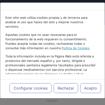
Este sitio web utiliza cookies propias y de terceros para
analizar el uso que haces del sitio y mejorar nuestros
servicios.
Aquellas cookies que no sean necesarias para el
funcionamiento de la web requieren tu consentimiento.
Puedes aceptar todas las cookies, rechazarlas todas o
consultar más información en nuestra
Política de Cookies.
Toda la información incluida en la Página Web está referida a
productos del mercado español y, por tanto, dirigida a
profesionales sanitarios legalmente facultados para prescribir
o dispensar medicamentos con ejercicio profesional. La
información técnica de los fármacos se facilita a título
meramente informativo, siendo responsabilidad de los
profesionales facultados prescribir medicamentos y decidir, en
cada caso concreto, el tratamiento más adecuado a las
Configurar cookies
Rechazar
Acepto
necesidades del paciente.
PUBLICIDAD