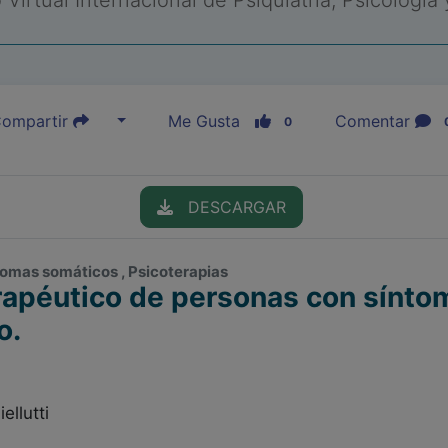
Virtual Internacional de Psiquiatría, Psicología
ompartir
Me Gusta
Comentar
0
DESCARGAR
ntomas somáticos , Psicoterapias
rapéutico de personas con sínt
o.
ellutti