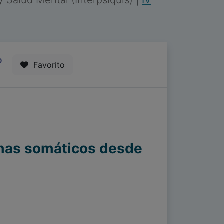
 y Salud Mental (Interpsiquis)
|
IV
0
Favorito
omas somáticos desde