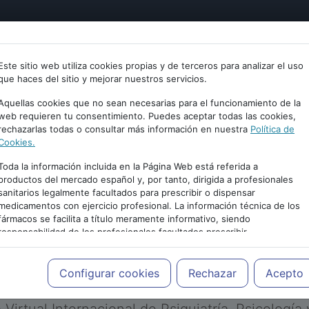
tría
Psicología
Neurociencia
Bienestar
Congreso
Este sitio web utiliza cookies propias y de terceros para analizar el uso
que haces del sitio y mejorar nuestros servicios.
Aquellas cookies que no sean necesarias para el funcionamiento de la
web requieren tu consentimiento. Puedes aceptar todas las cookies,
rechazarlas todas o consultar más información en nuestra
Política de
Cookies.
Toda la información incluida en la Página Web está referida a
productos del mercado español y, por tanto, dirigida a profesionales
sanitarios legalmente facultados para prescribir o dispensar
medicamentos con ejercicio profesional. La información técnica de los
PUBLICIDAD
fármacos se facilita a título meramente informativo, siendo
responsabilidad de los profesionales facultados prescribir
medicamentos y decidir, en cada caso concreto, el tratamiento más
adecuado a las necesidades del paciente.
Configurar cookies
Rechazar
Acepto