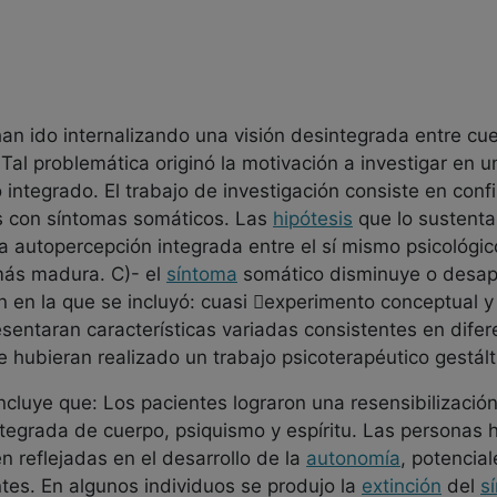
 han ido internalizando una visión desintegrada entre c
Tal problemática originó la motivación a investigar en 
ntegrado. El trabajo de investigación consiste en confi
s con síntomas somáticos. Las
hipótesis
que lo sustenta
na autopercepción integrada entre el sí mismo psicológico
más madura. C)- el
síntoma
somático disminuye o desa
n en la que se incluyó: cuasi experimento conceptual 
entaran características variadas consistentes en difere
 hubieran realizado un trabajo psicoterapéutico gestált
oncluye que: Los pacientes lograron una resensibilizaci
tegrada de cuerpo, psiquismo y espíritu. Las personas h
 reflejadas en el desarrollo de la
autonomía
, potencia
s. En algunos individuos se produjo la
extinción
del
s