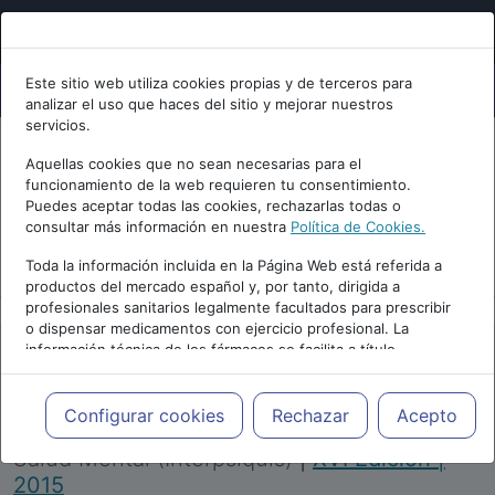
Este sitio web utiliza cookies propias y de terceros para
analizar el uso que haces del sitio y mejorar nuestros
servicios.
Aquellas cookies que no sean necesarias para el
funcionamiento de la web requieren tu consentimiento.
Puedes aceptar todas las cookies, rechazarlas todas o
consultar más información en nuestra
Política de Cookies.
PUBLICIDAD
Toda la información incluida en la Página Web está referida a
productos del mercado español y, por tanto, dirigida a
profesionales sanitarios legalmente facultados para prescribir
o dispensar medicamentos con ejercicio profesional. La
información técnica de los fármacos se facilita a título
meramente informativo, siendo responsabilidad de los
profesionales facultados prescribir medicamentos y decidir, en
Repositorio de Artículos
|
Congreso Virtual
cada caso concreto, el tratamiento más adecuado a las
Configurar cookies
Rechazar
Acepto
Internacional de Psiquiatría, Psicología y
necesidades del paciente.
Salud Mental (Interpsiquis)
|
XVI Edición |
2015