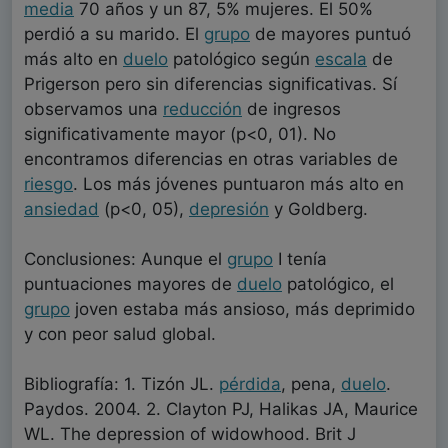
media
70 años y un 87, 5% mujeres. El 50%
perdió a su marido. El
grupo
de mayores puntuó
más alto en
duelo
patológico según
escala
de
Prigerson pero sin diferencias significativas. Sí
observamos una
reducción
de ingresos
significativamente mayor (p<0, 01). No
encontramos diferencias en otras variables de
riesgo
. Los más jóvenes puntuaron más alto en
ansiedad
(p<0, 05),
depresión
y Goldberg.
Conclusiones: Aunque el
grupo
I tenía
puntuaciones mayores de
duelo
patológico, el
grupo
joven estaba más ansioso, más deprimido
y con peor salud global.
Bibliografía: 1. Tizón JL.
pérdida
, pena,
duelo
.
Paydos. 2004. 2. Clayton PJ, Halikas JA, Maurice
WL. The depression of widowhood. Brit J