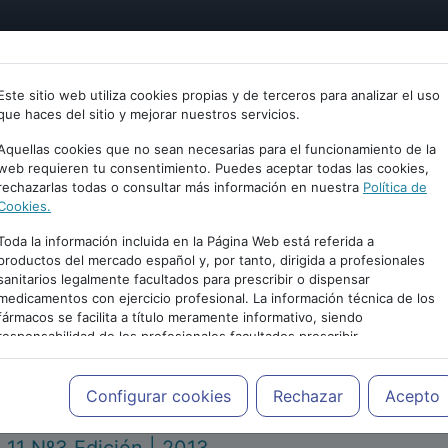
tría
Psicología
Neurociencia
Bienestar
Congreso
Este sitio web utiliza cookies propias y de terceros para analizar el uso
que haces del sitio y mejorar nuestros servicios.
Aquellas cookies que no sean necesarias para el funcionamiento de la
web requieren tu consentimiento. Puedes aceptar todas las cookies,
rechazarlas todas o consultar más información en nuestra
Política de
Cookies.
Toda la información incluida en la Página Web está referida a
productos del mercado español y, por tanto, dirigida a profesionales
sanitarios legalmente facultados para prescribir o dispensar
medicamentos con ejercicio profesional. La información técnica de los
PUBLICIDAD
fármacos se facilita a título meramente informativo, siendo
responsabilidad de los profesionales facultados prescribir
medicamentos y decidir, en cada caso concreto, el tratamiento más
adecuado a las necesidades del paciente.
Configurar cookies
Rechazar
Acepto