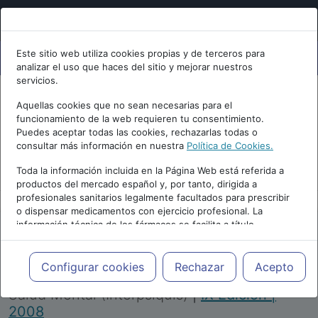
Este sitio web utiliza cookies propias y de terceros para
analizar el uso que haces del sitio y mejorar nuestros
servicios.
Aquellas cookies que no sean necesarias para el
funcionamiento de la web requieren tu consentimiento.
Puedes aceptar todas las cookies, rechazarlas todas o
consultar más información en nuestra
Política de Cookies.
PUBLICIDAD
Toda la información incluida en la Página Web está referida a
productos del mercado español y, por tanto, dirigida a
profesionales sanitarios legalmente facultados para prescribir
o dispensar medicamentos con ejercicio profesional. La
información técnica de los fármacos se facilita a título
meramente informativo, siendo responsabilidad de los
profesionales facultados prescribir medicamentos y decidir, en
Repositorio de Artículos
|
Congreso Virtual
cada caso concreto, el tratamiento más adecuado a las
Configurar cookies
Rechazar
Acepto
Internacional de Psiquiatría, Psicología y
necesidades del paciente.
Salud Mental (Interpsiquis)
|
IX Edición |
2008