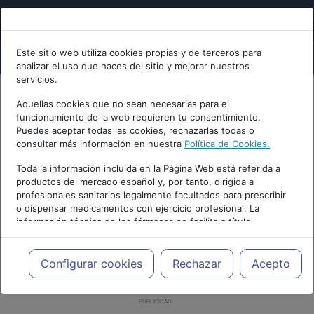
Este sitio web utiliza cookies propias y de terceros para
analizar el uso que haces del sitio y mejorar nuestros
servicios.
Aquellas cookies que no sean necesarias para el
funcionamiento de la web requieren tu consentimiento.
Puedes aceptar todas las cookies, rechazarlas todas o
consultar más información en nuestra
Política de Cookies.
Toda la información incluida en la Página Web está referida a
productos del mercado español y, por tanto, dirigida a
profesionales sanitarios legalmente facultados para prescribir
o dispensar medicamentos con ejercicio profesional. La
información técnica de los fármacos se facilita a título
meramente informativo, siendo responsabilidad de los
profesionales facultados prescribir medicamentos y decidir, en
cada caso concreto, el tratamiento más adecuado a las
Configurar cookies
Rechazar
Acepto
necesidades del paciente.
PUBLICIDAD