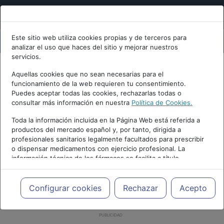
Este sitio web utiliza cookies propias y de terceros para
analizar el uso que haces del sitio y mejorar nuestros
servicios.
Aquellas cookies que no sean necesarias para el
funcionamiento de la web requieren tu consentimiento.
Puedes aceptar todas las cookies, rechazarlas todas o
consultar más información en nuestra
Política de Cookies.
Toda la información incluida en la Página Web está referida a
productos del mercado español y, por tanto, dirigida a
profesionales sanitarios legalmente facultados para prescribir
o dispensar medicamentos con ejercicio profesional. La
información técnica de los fármacos se facilita a título
meramente informativo, siendo responsabilidad de los
profesionales facultados prescribir medicamentos y decidir, en
cada caso concreto, el tratamiento más adecuado a las
Configurar cookies
Rechazar
Acepto
necesidades del paciente.
PUBLICIDAD