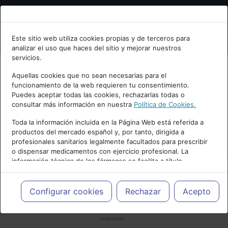
Bienvenid@ a psiquiatria.com
Este sitio web utiliza cookies propias y de terceros para
analizar el uso que haces del sitio y mejorar nuestros
Escribe tu Email
servicios.
Aquellas cookies que no sean necesarias para el
funcionamiento de la web requieren tu consentimiento.
Accede o regístrate con tu email.
Puedes aceptar todas las cookies, rechazarlas todas o
consultar más información en nuestra
Política de Cookies.
Toda la información incluida en la Página Web está referida a
productos del mercado español y, por tanto, dirigida a
Cancelar
profesionales sanitarios legalmente facultados para prescribir
o dispensar medicamentos con ejercicio profesional. La
información técnica de los fármacos se facilita a título
meramente informativo, siendo responsabilidad de los
profesionales facultados prescribir medicamentos y decidir, en
cada caso concreto, el tratamiento más adecuado a las
Configurar cookies
Rechazar
Acepto
necesidades del paciente.
PUBLICIDAD