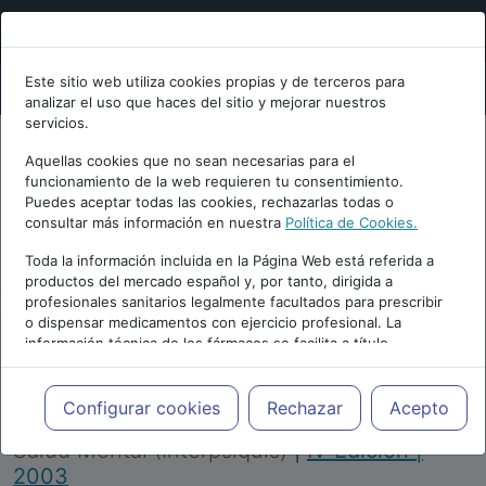
Este sitio web utiliza cookies propias y de terceros para
analizar el uso que haces del sitio y mejorar nuestros
servicios.
Aquellas cookies que no sean necesarias para el
funcionamiento de la web requieren tu consentimiento.
Puedes aceptar todas las cookies, rechazarlas todas o
consultar más información en nuestra
Política de Cookies.
PUBLICIDAD
Toda la información incluida en la Página Web está referida a
productos del mercado español y, por tanto, dirigida a
profesionales sanitarios legalmente facultados para prescribir
o dispensar medicamentos con ejercicio profesional. La
información técnica de los fármacos se facilita a título
meramente informativo, siendo responsabilidad de los
profesionales facultados prescribir medicamentos y decidir, en
Repositorio de Artículos
|
Congreso Virtual
cada caso concreto, el tratamiento más adecuado a las
Configurar cookies
Rechazar
Acepto
Internacional de Psiquiatría, Psicología y
necesidades del paciente.
Salud Mental (Interpsiquis)
|
IV Edición |
2003