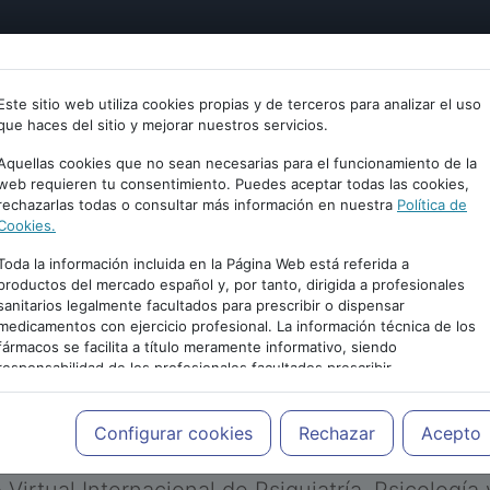
tría
Psicología
Neurociencia
Bienestar
Congreso
Este sitio web utiliza cookies propias y de terceros para analizar el uso
que haces del sitio y mejorar nuestros servicios.
Aquellas cookies que no sean necesarias para el funcionamiento de la
web requieren tu consentimiento. Puedes aceptar todas las cookies,
rechazarlas todas o consultar más información en nuestra
Política de
Cookies.
Toda la información incluida en la Página Web está referida a
productos del mercado español y, por tanto, dirigida a profesionales
sanitarios legalmente facultados para prescribir o dispensar
medicamentos con ejercicio profesional. La información técnica de los
PUBLICIDAD
fármacos se facilita a título meramente informativo, siendo
responsabilidad de los profesionales facultados prescribir
medicamentos y decidir, en cada caso concreto, el tratamiento más
adecuado a las necesidades del paciente.
Configurar cookies
Rechazar
Acepto