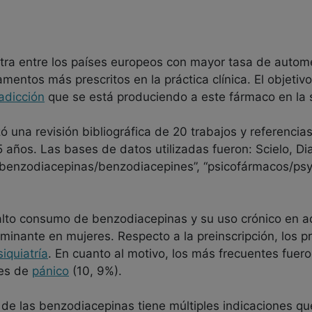
ra entre los países europeos con mayor tasa de autome
ntos más prescritos en la práctica clínica. El objetivo 
adicción
que se está produciendo a este fármaco en la 
ó una revisión bibliográfica de 20 trabajos y referencias
5 años. Las bases de datos utilizadas fueron: Scielo, D
, “benzodiacepinas/benzodiacepines”, “psicofármacos/psy
alto consumo de benzodiacepinas y su uso crónico en ad
minante en mujeres. Respecto a la preinscripción, los p
siquiatría
. En cuanto al motivo, los más frecuentes fuer
ues de
pánico
(10, 9%).
de las benzodiacepinas tiene múltiples indicaciones q