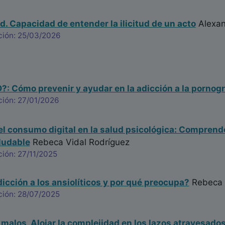
d. Capacidad de entender la ilicitud de un acto
Alexan
ción: 25/03/2026
: Cómo prevenir y ayudar en la adicción a la pornogr
ción: 27/01/2026
el consumo digital en la salud psicológica: Comprende
aludable
Rebeca Vidal Rodríguez
ión: 27/11/2025
dicción a los ansiolíticos y por qué preocupa?
Rebeca 
ción: 28/07/2025
 malos, Alojar la complejidad en los lazos atravesad