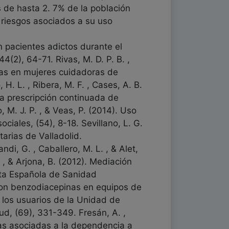
 de hasta 2. 7% de la población
s riesgos asociados a su uso
 pacientes adictos durante el
4(2), 64-71. Rivas, M. D. P. B. ,
s en mujeres cuidadoras de
 H. L. , Ribera, M. F. , Cases, A. B.
a prescripción continuada de
 M. J. P. , & Veas, P. (2014). Uso
ciales, (54), 8-18. Sevillano, L. G.
arias de Valladolid.
di, G. , Caballero, M. L. , & Alet,
, & Arjona, B. (2012). Mediación
sta Española de Sanidad
n con benzodiacepinas en equipos de
e los usuarios de la Unidad de
d, (69), 331-349. Fresán, A. ,
icas asociadas a la dependencia a