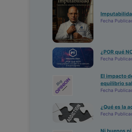
Imputabilida
Fecha Publica
¿POR qué NO?
Fecha Publica
El impacto d
equilibrio s
Fecha Publicac
¿Qué es la a
Fecha Publica
Ni buenos ni