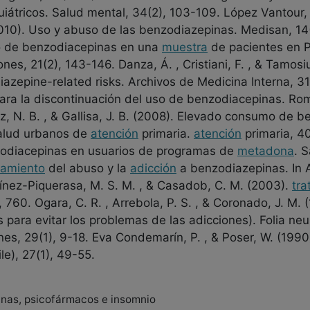
iátricos. Salud mental, 34(2), 103-109. López Vantour, 
010). Uso y abuso de las benzodiazepinas. Medisan, 14(4
mo de benzodiacepinas en una
muestra
de pacientes en 
nes, 21(2), 143-146. Danza, Á. , Cristiani, F. , & Tamos
zepine-related risks. Archivos de Medicina Interna, 31(
ra la discontinuación del uso de benzodiacepinas. Romero
pez, N. B. , & Gallisa, J. B. (2008). Elevado consumo de
salud urbanos de
atención
primaria.
atención
primaria, 40
odiacepinas en usuarios de programas de
metadona
. 
tamiento
del abuso y la
adicción
a benzodiazepinas. In An
ínez-Piquerasa, M. S. M. , & Casadob, C. M. (2003).
tra
760. Ogara, C. R. , Arrebola, P. S. , & Coronado, J. M.
ara evitar los problemas de las adicciones). Folia neur
ines, 29(1), 9-18. Eva Condemarín, P. , & Poser, W. (19
ile), 27(1), 49-55.
inas, psicofármacos e insomnio