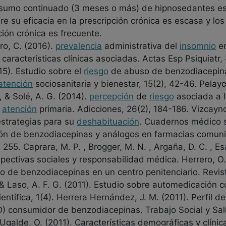
 consumo continuado (3 meses o más) de hipnosedantes es
re su eficacia en la prescripción crónica es escasa y lo
ción crónica es frecuente.
ro, C. (2016).
prevalencia
administrativa del
insomnio
en
aracterísticas clínicas asociadas. Actas Esp Psiquiatr, 4
15). Estudio sobre el
riesgo
de abuso de benzodiacepina
atención
sociosanitaria y bienestar, 15(2), 42-46. Pelayo,
 , & Solé, A. G. (2014).
percepción
de
riesgo
asociada a l
y
atención
primaria. Adicciones, 26(2), 184-186. Vizcayno,
strategias para su
deshabituación
. Cuadernos médico so
ción de benzodiacepinas y análogos en farmacias comunit
55. Caprara, M. P. , Brogger, M. N. , Argaña, D. C. , Esan
pectivas sociales y responsabilidad médica. Herrero, O. 
o de benzodiacepinas en un centro penitenciario. Revi
. , & Laso, A. F. G. (2011). Estudio sobre automedicació
ntífica, 1(4). Herrera Hernández, J. M. (2011). Perfil d
 consumidor de benzodiacepinas. Trabajo Social y Salu
& Ugalde, O. (2011). Características demográficas y clín