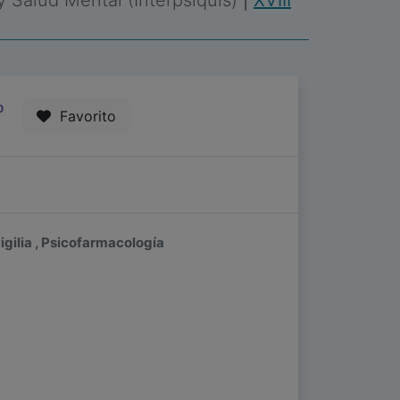
 y Salud Mental (Interpsiquis)
|
XVIII
0
Favorito
igilia , Psicofarmacología