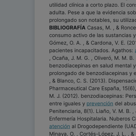
utilidad clínica a corto plazo. El
adulta. Pese a que la evidencia sob
prolongado son notables, su utiliza
BIBLIOGRAFÍA
Casas, M. , & Ronce
consumo activo de las sustancias y c
Gómez, O. A. , & Cardona, V. E. (20
pacientes incapacitados. Agathos:
, Ocaña, J. M. G. , Oliveró, M. M. B.
benzodiacepinas en salud mental 
prolongado de benzodiacepinas y e
, & Blanco, C. S. (2013). Dispensa
Pharmaceutical Care España, 15(6), 2
M. J. (2012). benzodiacepinas: Pers
entre iguales y
prevención
del abus
Penitenciaria, 8(1). Liaño, V. M. B
Enfermería Hospitalaria. Nuberos Cie
atención
al Drogodependiente (UAD)
Minaya, O. , Cortés-López, J. L. , 