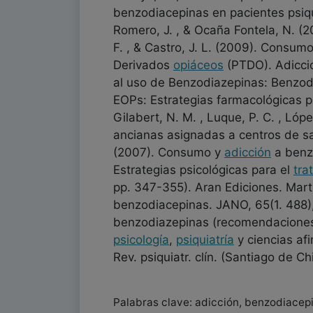
benzodiacepinas en pacientes psiqu
Romero, J. , & Ocaña Fontela, N. (2
F. , & Castro, J. L. (2009). Consu
Derivados
opiáceos
(PTDO). Adiccio
al uso de Benzodiazepinas: Benzodia
EOPs: Estrategias farmacológicas pa
Gilabert, N. M. , Luque, P. C. , Ló
ancianas asignadas a centros de 
(2007). Consumo y
adicción
a benz
Estrategias psicológicas para el
tra
pp. 347-355). Aran Ediciones. Mart
benzodiacepinas. JANO, 65(1. 488), 
benzodiazepinas (recomendaciones p
psicología
,
psiquiatría
y ciencias af
Rev. psiquiatr. clín. (Santiago de Ch
Palabras clave: adicción, benzodiacep