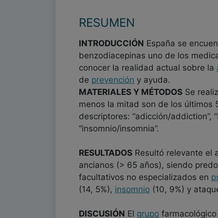
RESUMEN
INTRODUCCIÓN
España se encuent
benzodiacepinas uno de los medicame
conocer la realidad actual sobre la
de
prevención
y ayuda.
MATERIALES Y MÉTODOS
Se realiz
menos la mitad son de los últimos 
descriptores: “adicción/addiction”
“insomnio/insomnia”.
RESULTADOS
Resultó relevante el 
ancianos (> 65 años), siendo predo
facultativos no especializados en
p
(14, 5%),
insomnio
(10, 9%) y ataq
DISCUSIÓN
El
grupo
farmacológico 