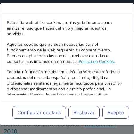
Este sitio web utiliza cookies propias y de terceros para
analizar el uso que haces del sitio y mejorar nuestros
servicios.
Aquellas cookies que no sean necesarias para el
funcionamiento de la web requieren tu consentimiento.
Puedes aceptar todas las cookies, rechazarlas todas o
consultar más información en nuestra
Política de Cookies.
PUBLICIDAD
Toda la información incluida en la Página Web está referida a
productos del mercado español y, por tanto, dirigida a
profesionales sanitarios legalmente facultados para prescribir
o dispensar medicamentos con ejercicio profesional. La
información técnica de los fármacos se facilita a título
meramente informativo, siendo responsabilidad de los
profesionales facultados prescribir medicamentos y decidir, en
Repositorio de Artículos
|
Congreso Virtual
cada caso concreto, el tratamiento más adecuado a las
Configurar cookies
Rechazar
Acepto
Internacional de Psiquiatría, Psicología y
necesidades del paciente.
Salud Mental (Interpsiquis)
|
XI Edición |
2010