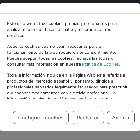
Este sitio web utiliza cookies propias y de terceros para
analizar el uso que haces del sitio y mejorar nuestros
servicios.
Aquellas cookies que no sean necesarias para el
funcionamiento de la web requieren tu consentimiento.
Puedes aceptar todas las cookies, rechazarlas todas o
consultar más información en nuestra
Política de Cookies.
Toda la información incluida en la Página Web está referida a
productos del mercado español y, por tanto, dirigida a
profesionales sanitarios legalmente facultados para prescribir
o dispensar medicamentos con ejercicio profesional. La
información técnica de los fármacos se facilita a título
meramente informativo, siendo responsabilidad de los
profesionales facultados prescribir medicamentos y decidir, en
cada caso concreto, el tratamiento más adecuado a las
Configurar cookies
Rechazar
Acepto
PUBLICIDAD
necesidades del paciente.