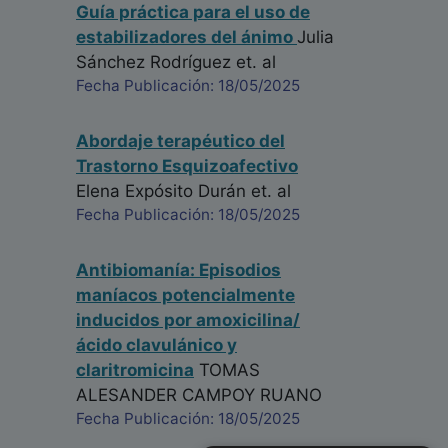
Guía práctica para el uso de
estabilizadores del ánimo
Julia
Sánchez Rodríguez
et. al
Fecha Publicación: 18/05/2025
Abordaje terapéutico del
Trastorno Esquizoafectivo
Elena Expósito Durán
et. al
Fecha Publicación: 18/05/2025
Antibiomanía: Episodios
maníacos potencialmente
inducidos por amoxicilina/
ácido clavulánico y
claritromicina
TOMAS
ALESANDER CAMPOY RUANO
Fecha Publicación: 18/05/2025