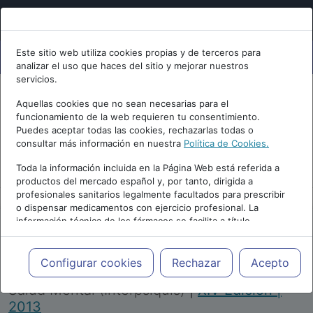
Este sitio web utiliza cookies propias y de terceros para
analizar el uso que haces del sitio y mejorar nuestros
servicios.
Aquellas cookies que no sean necesarias para el
funcionamiento de la web requieren tu consentimiento.
Puedes aceptar todas las cookies, rechazarlas todas o
consultar más información en nuestra
Política de Cookies.
PUBLICIDAD
Toda la información incluida en la Página Web está referida a
productos del mercado español y, por tanto, dirigida a
profesionales sanitarios legalmente facultados para prescribir
o dispensar medicamentos con ejercicio profesional. La
información técnica de los fármacos se facilita a título
meramente informativo, siendo responsabilidad de los
profesionales facultados prescribir medicamentos y decidir, en
Repositorio de Artículos
|
Congreso Virtual
cada caso concreto, el tratamiento más adecuado a las
Configurar cookies
Rechazar
Acepto
Internacional de Psiquiatría, Psicología y
necesidades del paciente.
Salud Mental (Interpsiquis)
|
XIV Edición |
2013