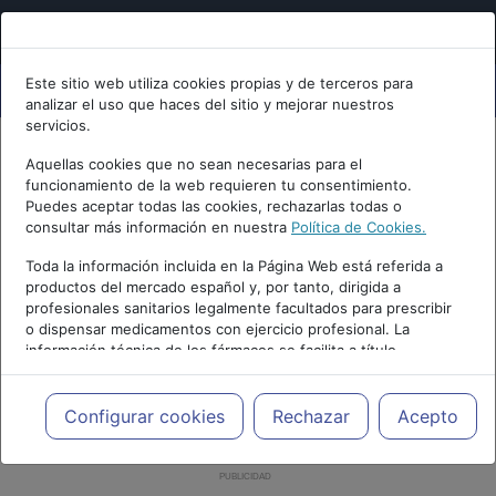
Este sitio web utiliza cookies propias y de terceros para
analizar el uso que haces del sitio y mejorar nuestros
servicios.
Aquellas cookies que no sean necesarias para el
funcionamiento de la web requieren tu consentimiento.
Puedes aceptar todas las cookies, rechazarlas todas o
consultar más información en nuestra
Política de Cookies.
Toda la información incluida en la Página Web está referida a
productos del mercado español y, por tanto, dirigida a
profesionales sanitarios legalmente facultados para prescribir
o dispensar medicamentos con ejercicio profesional. La
información técnica de los fármacos se facilita a título
meramente informativo, siendo responsabilidad de los
profesionales facultados prescribir medicamentos y decidir, en
cada caso concreto, el tratamiento más adecuado a las
Configurar cookies
Rechazar
Acepto
necesidades del paciente.
PUBLICIDAD