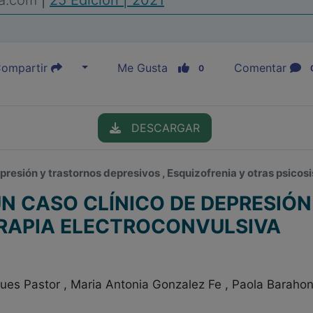
ia.com
|
25 Edición | 2021
ompartir
Me Gusta
Comentar
0
DESCARGAR
epresión y trastornos depresivos , Esquizofrenia y otras psicos
N CASO CLÍNICO DE DEPRESIÓN
ERAPIA ELECTROCONVULSIVA
ues Pastor , Maria Antonia Gonzalez Fe , Paola Baraho