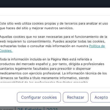
tría
Psicología
Neurociencia
Bienestar
Congreso
Este sitio web utiliza cookies propias y de terceros para analizar el uso
que haces del sitio y mejorar nuestros servicios.
Aquellas cookies que no sean necesarias para el funcionamiento de la
web requieren tu consentimiento. Puedes aceptar todas las cookies,
rechazarlas todas o consultar más información en nuestra
Política de
Cookies.
Toda la información incluida en la Página Web está referida a
productos del mercado español y, por tanto, dirigida a profesionales
sanitarios legalmente facultados para prescribir o dispensar
medicamentos con ejercicio profesional. La información técnica de los
PUBLICIDAD
fármacos se facilita a título meramente informativo, siendo
responsabilidad de los profesionales facultados prescribir
medicamentos y decidir, en cada caso concreto, el tratamiento más
adecuado a las necesidades del paciente.
Configurar cookies
Rechazar
Acepto