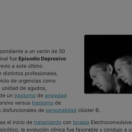
spondiente a un varón de 50
inal fue
Episodio Depresivo
revio a este último
r distintos profesionales,
rvicio de urgencias como
la unidad de agudos,
de un
trastorno
de
ansiedad
rsivo versus
trastorno
de
s disfuncionales de
personalidad
clúster B.
ras el inicio de
tratamiento
con
terapia
Electroconvulsiv
sicótico, la evolución clínica fue favorable y condujo a 