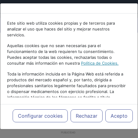
Este sitio web utiliza cookies propias y de terceros para
analizar el uso que haces del sitio y mejorar nuestros
servicios.
Aquellas cookies que no sean necesarias para el
funcionamiento de la web requieren tu consentimiento.
Puedes aceptar todas las cookies, rechazarlas todas o
consultar más información en nuestra
Política de Cookies.
Toda la información incluida en la Página Web está referida a
productos del mercado español y, por tanto, dirigida a
profesionales sanitarios legalmente facultados para prescribir
o dispensar medicamentos con ejercicio profesional. La
información técnica de los fármacos se facilita a título
meramente informativo, siendo responsabilidad de los
profesionales facultados prescribir medicamentos y decidir, en
cada caso concreto, el tratamiento más adecuado a las
Configurar cookies
Rechazar
Acepto
necesidades del paciente.
PUBLICIDAD