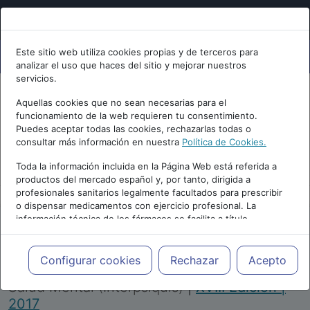
Este sitio web utiliza cookies propias y de terceros para
analizar el uso que haces del sitio y mejorar nuestros
servicios.
Aquellas cookies que no sean necesarias para el
funcionamiento de la web requieren tu consentimiento.
Puedes aceptar todas las cookies, rechazarlas todas o
consultar más información en nuestra
Política de Cookies.
PUBLICIDAD
Toda la información incluida en la Página Web está referida a
productos del mercado español y, por tanto, dirigida a
profesionales sanitarios legalmente facultados para prescribir
o dispensar medicamentos con ejercicio profesional. La
información técnica de los fármacos se facilita a título
meramente informativo, siendo responsabilidad de los
profesionales facultados prescribir medicamentos y decidir, en
Repositorio de Artículos
|
Congreso Virtual
cada caso concreto, el tratamiento más adecuado a las
Configurar cookies
Rechazar
Acepto
Internacional de Psiquiatría, Psicología y
necesidades del paciente.
Salud Mental (Interpsiquis)
|
XVIII Edición |
2017