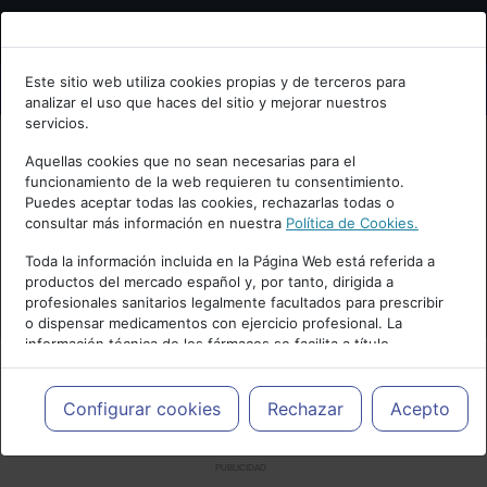
Bienvenid@ a psiquiatria.com
Este sitio web utiliza cookies propias y de terceros para
analizar el uso que haces del sitio y mejorar nuestros
Escribe tu Email
servicios.
Aquellas cookies que no sean necesarias para el
funcionamiento de la web requieren tu consentimiento.
Accede o regístrate con tu email.
Puedes aceptar todas las cookies, rechazarlas todas o
consultar más información en nuestra
Política de Cookies.
Toda la información incluida en la Página Web está referida a
productos del mercado español y, por tanto, dirigida a
Cancelar
profesionales sanitarios legalmente facultados para prescribir
o dispensar medicamentos con ejercicio profesional. La
información técnica de los fármacos se facilita a título
meramente informativo, siendo responsabilidad de los
profesionales facultados prescribir medicamentos y decidir, en
cada caso concreto, el tratamiento más adecuado a las
Configurar cookies
Rechazar
Acepto
necesidades del paciente.
PUBLICIDAD