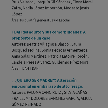
Ruíz Velasco, Joaquín Gil Sánchez, Elena Moral
Zafra, Nadia López Imbernón, Modesto jesús
López
Área: Psiquiatría general Salud Escolar
TDAH del adulto y sus comorbilidades: A
propósito de un caso
Autores: Beatriz Villagrasa Blasco , Laura
Bosqued Molina, Sonia Pedrosa Armenteros,
Anna Salas Martínez, Patricia Latorre Forcén,
Candela Pérez Álvarez, Guillermo Pírez Mora
Área: TDAH TDAH
: “¿QUIERO SER MADRE?”. Alteración
emocional en embarazo de alto riesgo.
Autores: PALOMA CANO RUIZ , SILVIA CAÑAS
FRAILE, Mª DOLORES SÁNCHEZ GARCÍA, ALICIA
GÓMEZ PEINADO