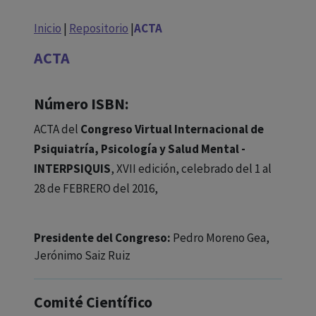
con ejercicio profesional. La información técnica de los
fármacos se facilita a título meramente informativo,
Inicio
|
Repositorio
|
ACTA
siendo responsabilidad de los profesionales
ACTA
facultados prescribir medicamentos y decidir, en cada
caso concreto, el tratamiento más adecuado a las
necesidades del paciente.
Número ISBN:
ACTA del
Congreso Virtual Internacional de
Psiquiatría, Psicología y Salud Mental -
INTERPSIQUIS
, XVII edición, celebrado del 1 al
28 de FEBRERO del 2016,
Presidente del Congreso:
Pedro Moreno Gea,
Jerónimo Saiz Ruiz
Comité Científico