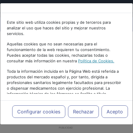
Este sitio web utiliza cookies propias y de terceros para
analizar el uso que haces del sitio y mejorar nuestros
servicios.
Aquellas cookies que no sean necesarias para el
funcionamiento de la web requieren tu consentimiento.
Puedes aceptar todas las cookies, rechazarlas todas o
consultar más información en nuestra
Política de Cookies.
Toda la información incluida en la Página Web está referida a
productos del mercado español y, por tanto, dirigida a
profesionales sanitarios legalmente facultados para prescribir
o dispensar medicamentos con ejercicio profesional. La
información técnica de los fármacos se facilita a título
meramente informativo, siendo responsabilidad de los
profesionales facultados prescribir medicamentos y decidir, en
cada caso concreto, el tratamiento más adecuado a las
Configurar cookies
Rechazar
Acepto
necesidades del paciente.
PUBLICIDAD