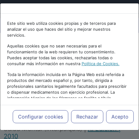
Este sitio web utiliza cookies propias y de terceros para
analizar el uso que haces del sitio y mejorar nuestros
servicios.
Aquellas cookies que no sean necesarias para el
funcionamiento de la web requieren tu consentimiento.
Puedes aceptar todas las cookies, rechazarlas todas o
consultar más información en nuestra
Política de Cookies.
PUBLICIDAD
Toda la información incluida en la Página Web está referida a
productos del mercado español y, por tanto, dirigida a
profesionales sanitarios legalmente facultados para prescribir
o dispensar medicamentos con ejercicio profesional. La
información técnica de los fármacos se facilita a título
meramente informativo, siendo responsabilidad de los
profesionales facultados prescribir medicamentos y decidir, en
Repositorio de Artículos
|
Congreso Virtual
cada caso concreto, el tratamiento más adecuado a las
Configurar cookies
Rechazar
Acepto
Internacional de Psiquiatría, Psicología y
necesidades del paciente.
Salud Mental (Interpsiquis)
|
XI Edición |
2010