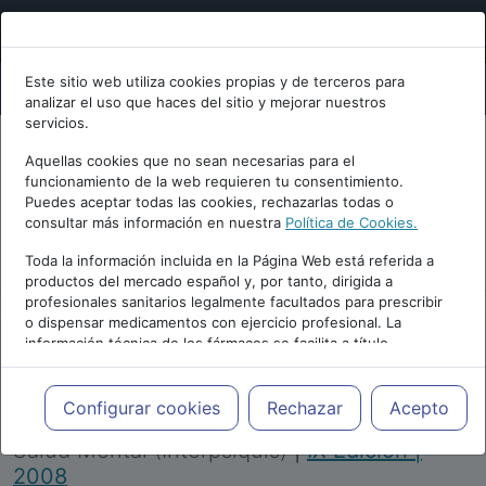
Este sitio web utiliza cookies propias y de terceros para
analizar el uso que haces del sitio y mejorar nuestros
servicios.
Aquellas cookies que no sean necesarias para el
funcionamiento de la web requieren tu consentimiento.
Puedes aceptar todas las cookies, rechazarlas todas o
consultar más información en nuestra
Política de Cookies.
PUBLICIDAD
Toda la información incluida en la Página Web está referida a
productos del mercado español y, por tanto, dirigida a
profesionales sanitarios legalmente facultados para prescribir
o dispensar medicamentos con ejercicio profesional. La
información técnica de los fármacos se facilita a título
meramente informativo, siendo responsabilidad de los
profesionales facultados prescribir medicamentos y decidir, en
Repositorio de Artículos
|
Congreso Virtual
cada caso concreto, el tratamiento más adecuado a las
Configurar cookies
Rechazar
Acepto
Internacional de Psiquiatría, Psicología y
necesidades del paciente.
Salud Mental (Interpsiquis)
|
IX Edición |
2008