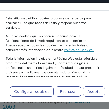
Este sitio web utiliza cookies propias y de terceros para
analizar el uso que haces del sitio y mejorar nuestros
servicios.
Aquellas cookies que no sean necesarias para el
funcionamiento de la web requieren tu consentimiento.
Puedes aceptar todas las cookies, rechazarlas todas o
consultar más información en nuestra
Política de Cookies.
PUBLICIDAD
Toda la información incluida en la Página Web está referida a
productos del mercado español y, por tanto, dirigida a
profesionales sanitarios legalmente facultados para prescribir
o dispensar medicamentos con ejercicio profesional. La
información técnica de los fármacos se facilita a título
meramente informativo, siendo responsabilidad de los
profesionales facultados prescribir medicamentos y decidir, en
Repositorio de Artículos
|
Congreso Virtual
cada caso concreto, el tratamiento más adecuado a las
Configurar cookies
Rechazar
Acepto
Internacional de Psiquiatría, Psicología y
necesidades del paciente.
Salud Mental (Interpsiquis)
|
IV Edición |
2003