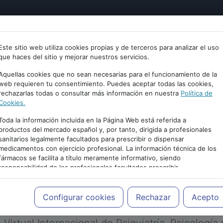
tría
Psicología
Neurociencia
Bienestar
Congreso
Este sitio web utiliza cookies propias y de terceros para analizar el uso
que haces del sitio y mejorar nuestros servicios.
Aquellas cookies que no sean necesarias para el funcionamiento de la
web requieren tu consentimiento. Puedes aceptar todas las cookies,
rechazarlas todas o consultar más información en nuestra
Política de
Cookies.
Toda la información incluida en la Página Web está referida a
productos del mercado español y, por tanto, dirigida a profesionales
sanitarios legalmente facultados para prescribir o dispensar
medicamentos con ejercicio profesional. La información técnica de los
PUBLICIDAD
fármacos se facilita a título meramente informativo, siendo
responsabilidad de los profesionales facultados prescribir
medicamentos y decidir, en cada caso concreto, el tratamiento más
adecuado a las necesidades del paciente.
Configurar cookies
Rechazar
Acepto