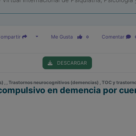
Virtual Internacional de Psiquiatría, Psicología
ompartir
Me Gusta
Comentar
0
DESCARGAR
 , , Trastornos neurocognitivos (demencias) , TOC y trastorn
compulsivo en demencia por cue