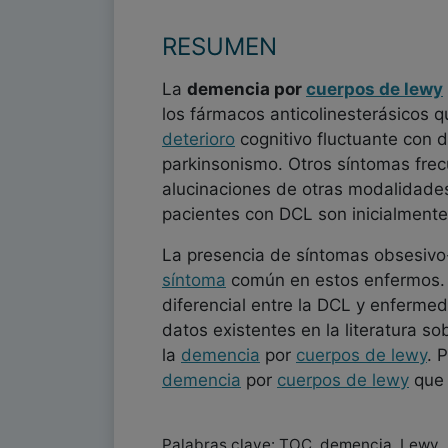
RESUMEN
La
demencia por
cuerpos de lewy
los fármacos anticolinesterásicos q
deterioro
cognitivo fluctuante con 
parkinsonismo. Otros síntomas frecu
alucinaciones de otras modalidade
pacientes con DCL son inicialment
La presencia de síntomas obsesivo
síntoma
común en estos enfermos. 
diferencial entre la DCL y enferme
datos existentes en la literatura so
la
demencia
por
cuerpos de lewy
. 
demencia
por
cuerpos de lewy
que 
Palabras clave: TOC, demencia, Lewy