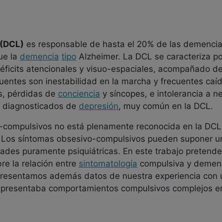
(DCL)
es responsable de hasta el 20% de las demencia
ue la
demencia
tipo
Alzheimer. La DCL se caracteriza por
déficits atencionales y visuo-espaciales, acompañado d
entes son inestabilidad en la marcha y frecuentes caída
s, pérdidas de
conciencia
y síncopes, e intolerancia a n
e diagnosticados de
depresión
, muy común en la DCL.
-compulsivos no está plenamente reconocida en la DCL
Los síntomas obsesivo-compulsivos pueden suponer un
dades puramente psiquiátricas. En este trabajo pretend
bre la relación entre
sintomatología
compulsiva y demenc
Presentamos además datos de nuestra experiencia con 
presentaba comportamientos compulsivos complejos en f