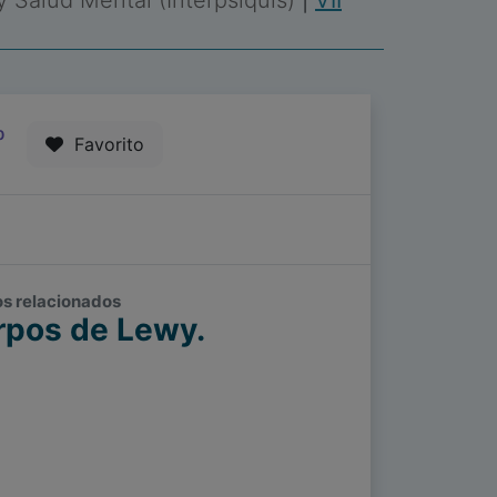
 y Salud Mental (Interpsiquis)
|
VII
0
Favorito
os relacionados
rpos de Lewy.