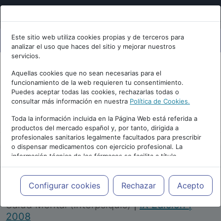
Este sitio web utiliza cookies propias y de terceros para
analizar el uso que haces del sitio y mejorar nuestros
servicios.
Aquellas cookies que no sean necesarias para el
funcionamiento de la web requieren tu consentimiento.
Puedes aceptar todas las cookies, rechazarlas todas o
consultar más información en nuestra
Política de Cookies.
PUBLICIDAD
Toda la información incluida en la Página Web está referida a
productos del mercado español y, por tanto, dirigida a
profesionales sanitarios legalmente facultados para prescribir
o dispensar medicamentos con ejercicio profesional. La
información técnica de los fármacos se facilita a título
meramente informativo, siendo responsabilidad de los
profesionales facultados prescribir medicamentos y decidir, en
Repositorio de Artículos
|
Congreso Virtual
cada caso concreto, el tratamiento más adecuado a las
Configurar cookies
Rechazar
Acepto
Internacional de Psiquiatría, Psicología y
necesidades del paciente.
Salud Mental (Interpsiquis)
|
IX Edición |
2008