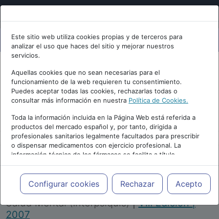
Este sitio web utiliza cookies propias y de terceros para
analizar el uso que haces del sitio y mejorar nuestros
servicios.
Aquellas cookies que no sean necesarias para el
funcionamiento de la web requieren tu consentimiento.
Puedes aceptar todas las cookies, rechazarlas todas o
consultar más información en nuestra
Política de Cookies.
PUBLICIDAD
Toda la información incluida en la Página Web está referida a
productos del mercado español y, por tanto, dirigida a
profesionales sanitarios legalmente facultados para prescribir
o dispensar medicamentos con ejercicio profesional. La
información técnica de los fármacos se facilita a título
meramente informativo, siendo responsabilidad de los
profesionales facultados prescribir medicamentos y decidir, en
Repositorio de Artículos
|
Congreso Virtual
cada caso concreto, el tratamiento más adecuado a las
Configurar cookies
Rechazar
Acepto
Internacional de Psiquiatría, Psicología y
necesidades del paciente.
Salud Mental (Interpsiquis)
|
VIII Edición |
2007