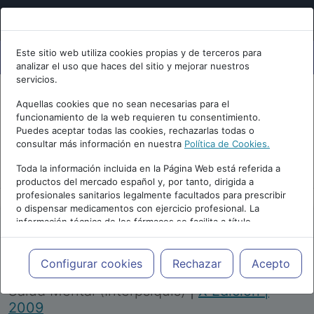
Este sitio web utiliza cookies propias y de terceros para
analizar el uso que haces del sitio y mejorar nuestros
servicios.
Aquellas cookies que no sean necesarias para el
funcionamiento de la web requieren tu consentimiento.
Puedes aceptar todas las cookies, rechazarlas todas o
consultar más información en nuestra
Política de Cookies.
PUBLICIDAD
Toda la información incluida en la Página Web está referida a
productos del mercado español y, por tanto, dirigida a
profesionales sanitarios legalmente facultados para prescribir
o dispensar medicamentos con ejercicio profesional. La
información técnica de los fármacos se facilita a título
meramente informativo, siendo responsabilidad de los
profesionales facultados prescribir medicamentos y decidir, en
Repositorio de Artículos
|
Congreso Virtual
cada caso concreto, el tratamiento más adecuado a las
Configurar cookies
Rechazar
Acepto
Internacional de Psiquiatría, Psicología y
necesidades del paciente.
Salud Mental (Interpsiquis)
|
X Edición |
2009