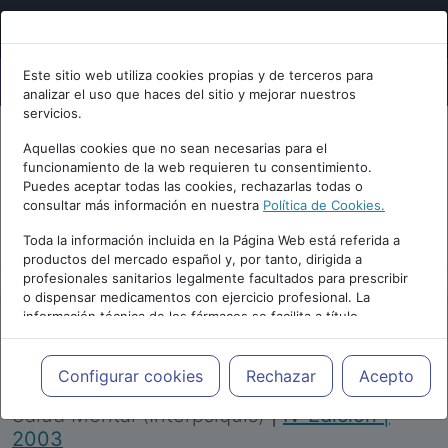
Este sitio web utiliza cookies propias y de terceros para
analizar el uso que haces del sitio y mejorar nuestros
servicios.
Aquellas cookies que no sean necesarias para el
funcionamiento de la web requieren tu consentimiento.
Puedes aceptar todas las cookies, rechazarlas todas o
consultar más información en nuestra
Política de Cookies.
PUBLICIDAD
Toda la información incluida en la Página Web está referida a
productos del mercado español y, por tanto, dirigida a
profesionales sanitarios legalmente facultados para prescribir
o dispensar medicamentos con ejercicio profesional. La
información técnica de los fármacos se facilita a título
meramente informativo, siendo responsabilidad de los
profesionales facultados prescribir medicamentos y decidir, en
Repositorio de Artículos
|
Congreso Virtual
cada caso concreto, el tratamiento más adecuado a las
Configurar cookies
Rechazar
Acepto
Internacional de Psiquiatría, Psicología y
necesidades del paciente.
Salud Mental (Interpsiquis)
|
IV Edición |
2003